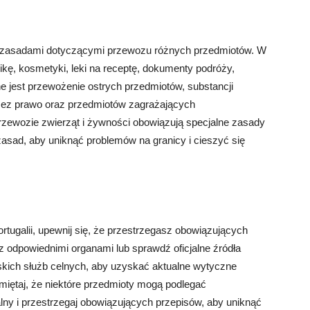
 z zasadami dotyczącymi przewozu różnych przedmiotów. W
ę, kosmetyki, leki na receptę, dokumenty podróży,
one jest przewożenie ostrych przedmiotów, substancji
zez prawo oraz przedmiotów zagrażających
rzewozie zwierząt i żywności obowiązują specjalne zasady
 zasad, aby uniknąć problemów na granicy i cieszyć się
rtugalii, upewnij się, że przestrzegasz obowiązujących
 z odpowiednimi organami lub sprawdź oficjalne źródła
alskich służb celnych, aby uzyskać aktualne wytyczne
miętaj, że niektóre przedmioty mogą podlegać
ny i przestrzegaj obowiązujących przepisów, aby uniknąć