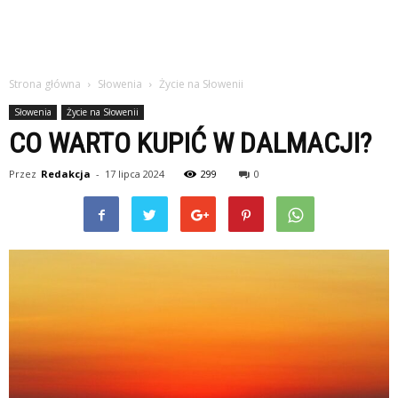
Strona główna
Słowenia
Życie na Słowenii
Słowenia
Życie na Słowenii
CO WARTO KUPIĆ W DALMACJI?
Przez
Redakcja
-
17 lipca 2024
299
0