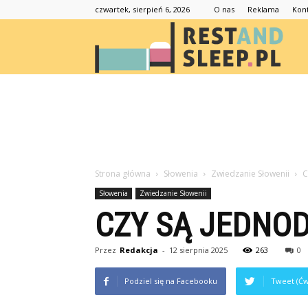
czwartek, sierpień 6, 2026
O nas
Reklama
Kon
Resta
Strona główna
Słowenia
Zwiedzanie Słowenii
C
Słowenia
Zwiedzanie Słowenii
CZY SĄ JEDNOD
Przez
Redakcja
-
12 sierpnia 2025
263
0
Podziel się na Facebooku
Tweet (Ćw