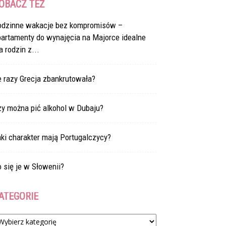
OBACZ TEŻ
odzinne wakacje bez kompromisów –
partamenty do wynajęcia na Majorce idealne
a rodzin z...
e razy Grecja zbankrutowała?
zy można pić alkohol w Dubaju?
ki charakter mają Portugalczycy?
 się je w Słowenii?
ATEGORIE
tegorie