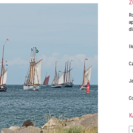
Z
R
a
dl
Il
C
Ja
Co
K
Ka