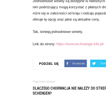
Jednodniowe winiety są dostępne w niektórych kr
nim podróżujący mogą korzystać z płatnych dró
różni się w zależności od kraju i rodzaju poja
oferuje tę opcję oraz jakie są aktualne ceny.
Tak, istnieją jednodniowe winiety.
Link do strony:
https://www.technologie.info.pl/
PODZIEL SIĘ
Facebook
Twit
Poprzedni artykuł
DLACZEGO CHORWACJA NIE NALEŻY DO STRE
SCHENGEN?