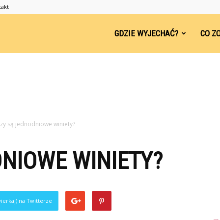
takt
ndsleep.pl
GDZIE WYJECHAĆ?
CO Z
zy są jednodniowe winiety?
NIOWE WINIETY?
ierkaj) na Twitterze