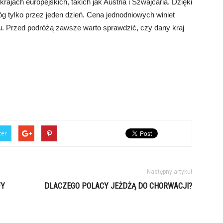
ajach europejskich, takich jak Austria i Szwajcaria. Dzięki
g tylko przez jeden dzień. Cena jednodniowych winiet
zdu. Przed podróżą zawsze warto sprawdzić, czy dany kraj
ter
Następny artykuł
FY
DLACZEGO POLACY JEŻDŻĄ DO CHORWACJI?