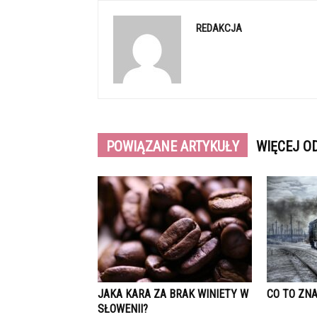
REDAKCJA
POWIĄZANE ARTYKUŁY
WIĘCEJ O
JAKA KARA ZA BRAK WINIETY W
CO TO ZN
SŁOWENII?