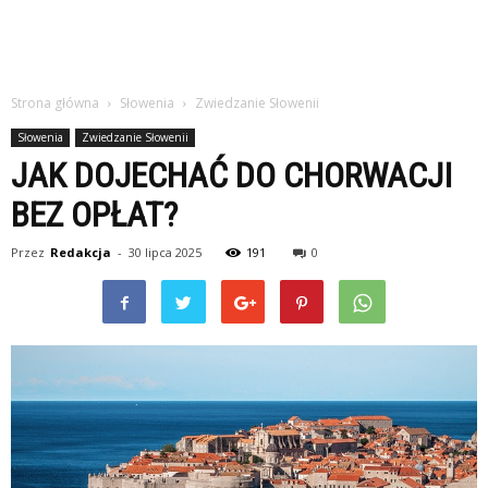
Strona główna
Słowenia
Zwiedzanie Słowenii
Słowenia
Zwiedzanie Słowenii
JAK DOJECHAĆ DO CHORWACJI
BEZ OPŁAT?
Przez
Redakcja
-
30 lipca 2025
191
0