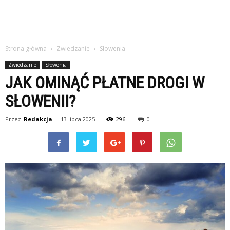
Strona główna
Zwiedzanie
Słowenia
Zwiedzanie
Słowenia
JAK OMINĄĆ PŁATNE DROGI W
SŁOWENII?
Przez
Redakcja
-
13 lipca 2025
296
0