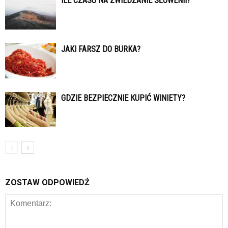
ILE CZASU NA ZWIEDZANIE SŁOWENII?
JAKI FARSZ DO BURKA?
GDZIE BEZPIECZNIE KUPIĆ WINIETY?
ZOSTAW ODPOWIEDŹ