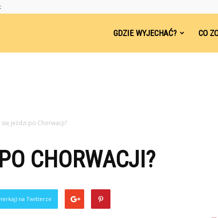
t
ndsleep.pl
GDZIE WYJECHAĆ?
CO Z
k się jeździ po Chorwacji?
I PO CHORWACJI?
ierkaj) na Twitterze