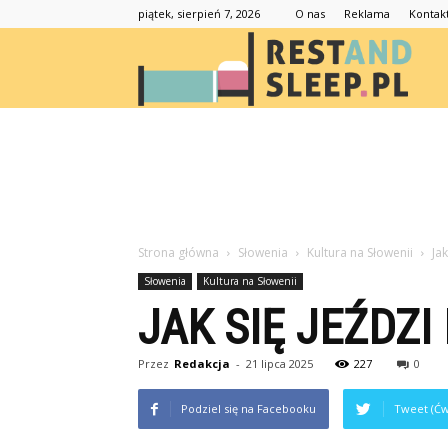
piątek, sierpień 7, 2026
O nas
Reklama
Kontak
Resta
Strona główna
Słowenia
Kultura na Słowenii
Ja
Słowenia
Kultura na Słowenii
JAK SIĘ JEŹDZ
Przez
Redakcja
-
21 lipca 2025
227
0
Podziel się na Facebooku
Tweet (Ćw