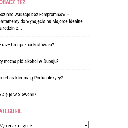
OBACZ TEŻ
odzinne wakacje bez kompromisów –
partamenty do wynajęcia na Majorce idealne
a rodzin z...
e razy Grecja zbankrutowała?
zy można pić alkohol w Dubaju?
ki charakter mają Portugalczycy?
 się je w Słowenii?
ATEGORIE
tegorie