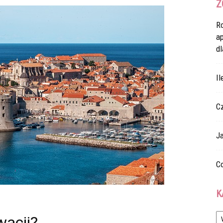
Z
R
a
dl
Il
C
Ja
Co
K
Ka
wacji?