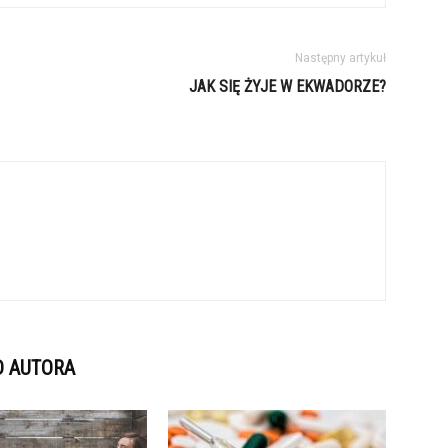
Następny artykuł
JAK SIĘ ŻYJE W EKWADORZE?
D AUTORA