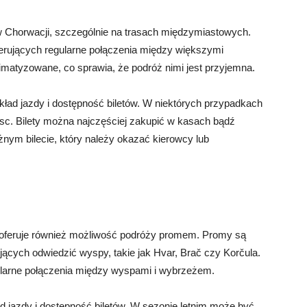
 Chorwacji, szczególnie na trasach międzymiastowych.
ferujących regularne połączenia między większymi
matyzowane, co sprawia, że podróż nimi jest przyjemna.
ład jazdy i dostępność biletów. W niektórych przypadkach
sc. Bilety można najczęściej zakupić w kasach bądź
nym bilecie, który należy okazać kierowcy lub
 oferuje również możliwość podróży promem. Promy są
jących odwiedzić wyspy, takie jak Hvar, Brač czy Korčula.
regularne połączenia między wyspami i wybrzeżem.
 jazdy i dostępność biletów. W sezonie letnim może być