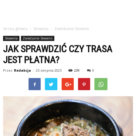
Strona główna
Słowenia
Zwiedzanie Słowenii
Słowenia
Zwiedzanie Słowenii
JAK SPRAWDZIĆ CZY TRASA
JEST PŁATNA?
Przez
Redakcja
-
25 sierpnia 2025
239
0