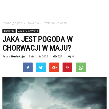
Strona główna
Słowenia
Życie na Słowenii
Słowenia
Życie na Słowenii
JAKA JEST POGODA W
CHORWACJI W MAJU?
Przez
Redakcja
-
3 sierpnia 2025
221
0