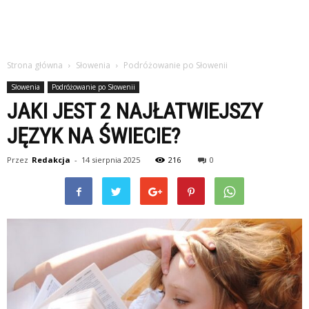
Strona główna
Słowenia
Podróżowanie po Słowenii
Słowenia
Podróżowanie po Słowenii
JAKI JEST 2 NAJŁATWIEJSZY
JĘZYK NA ŚWIECIE?
Przez
Redakcja
-
14 sierpnia 2025
216
0