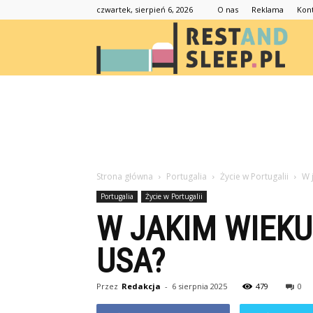
czwartek, sierpień 6, 2026
O nas
Reklama
Kon
Resta
Strona główna
Portugalia
Życie w Portugalii
W 
Portugalia
Życie w Portugalii
W JAKIM WIEKU
USA?
Przez
Redakcja
-
6 sierpnia 2025
479
0