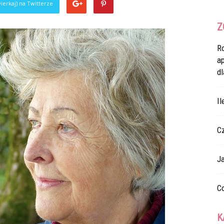
ierkaj) na Twitterze
Z
R
a
dl
Il
C
Ja
Co
K