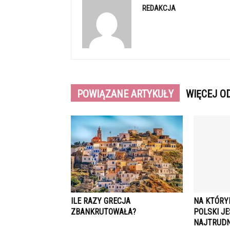
REDAKCJA
POWIĄZANE ARTYKUŁY
WIĘCEJ O
ILE RAZY GRECJA
NA KTÓRY
ZBANKRUTOWAŁA?
POLSKI J
NAJTRUDN