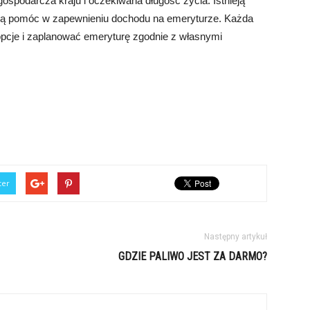
gospodarcza kraju i oczekiwana długość życia. Istnieją
gą pomóc w zapewnieniu dochodu na emeryturze. Każda
pcje i zaplanować emeryturę zgodnie z własnymi
ter
Następny artykuł
GDZIE PALIWO JEST ZA DARMO?