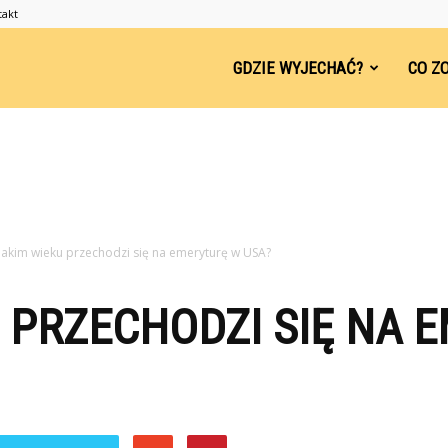
takt
ndsleep.pl
GDZIE WYJECHAĆ?
CO Z
jakim wieku przechodzi się na emeryturę w USA?
 PRZECHODZI SIĘ NA 