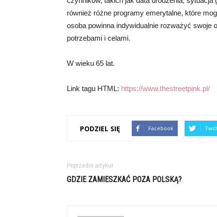
czynników, takich jak data urodzenia, sytuacja 
również różne programy emerytalne, które mo
osoba powinna indywidualnie rozważyć swoje o
potrzebami i celami.
W wieku 65 lat.
Link tagu HTML:
https://www.thestreetpink.pl/
PODZIEL SIĘ
Facebook
Twit
Poprzedni artykuł
GDZIE ZAMIESZKAĆ POZA POLSKĄ?