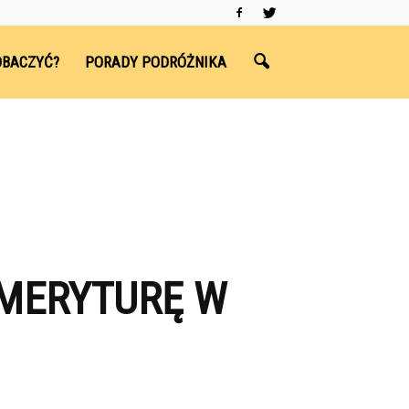
OBACZYĆ?
PORADY PODRÓŻNIKA
EMERYTURĘ W