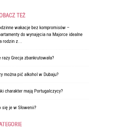
OBACZ TEŻ
odzinne wakacje bez kompromisów –
partamenty do wynajęcia na Majorce idealne
a rodzin z...
e razy Grecja zbankrutowała?
zy można pić alkohol w Dubaju?
ki charakter mają Portugalczycy?
 się je w Słowenii?
ATEGORIE