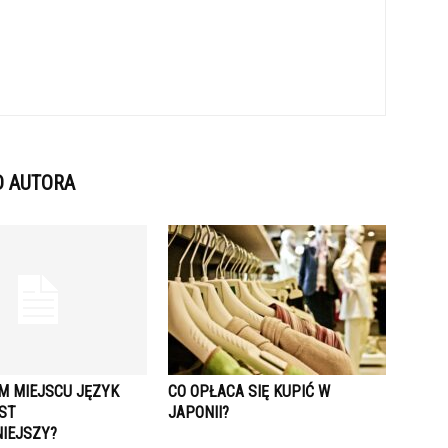
D AUTORA
M MIEJSCU JĘZYK
CO OPŁACA SIĘ KUPIĆ W
EST
JAPONII?
IEJSZY?